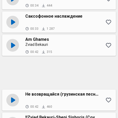
00:34
444
Саксофонное наслаждение
00:33
1 287
Am Ghames
Zviad Bekauri
00:42
315
Не возвращайся (грузинская песня)
00:42
460
!!Zviad Bekauri-Sheni Sishoris (Cover by-Zviad Bekauri