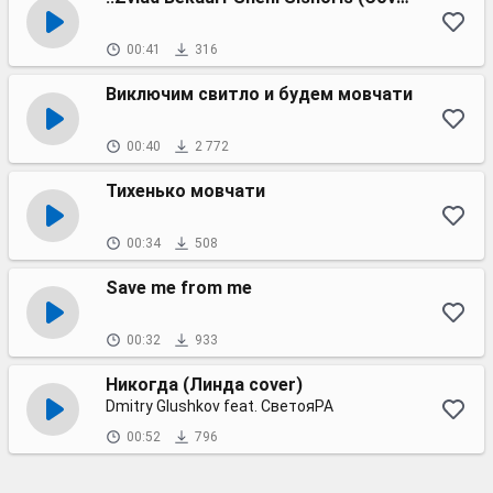
00:41
316
Виключим свитло и будем мовчати
00:40
2 772
Тихенько мовчати
00:34
508
Save me from me
00:32
933
Никогда (Линда cover)
Dmitry Glushkov feat. СветояРА
00:52
796