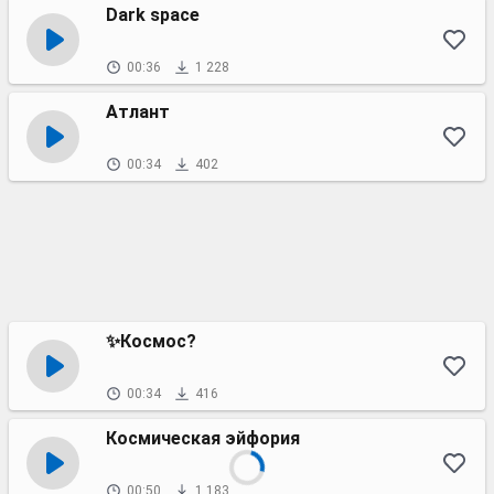
Dark space
00:36
1 228
Атлант
00:34
402
✨Космос?
00:34
416
Космическая эйфория
00:50
1 183