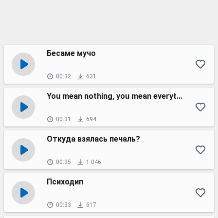
Бесаме мучо
00:32
631
You mean nothing, you mean everything
00:31
694
Откуда взялась печаль?
00:35
1 046
Психодип
00:33
617