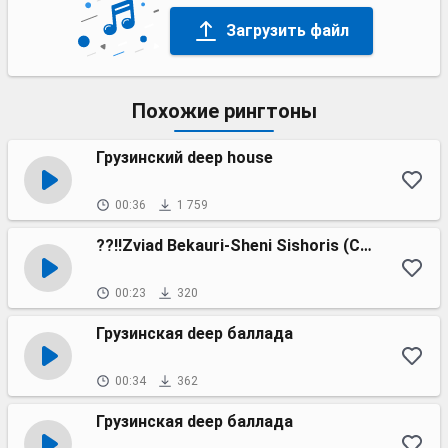
Загрузить файл
Похожие рингтоны
Грузинский deep house
00:36
1 759
??!!Zviad Bekauri-Sheni Sishoris (Cover by-Zviad Bekauri
00:23
320
Грузинская deep баллада
00:34
362
Грузинская deep баллада