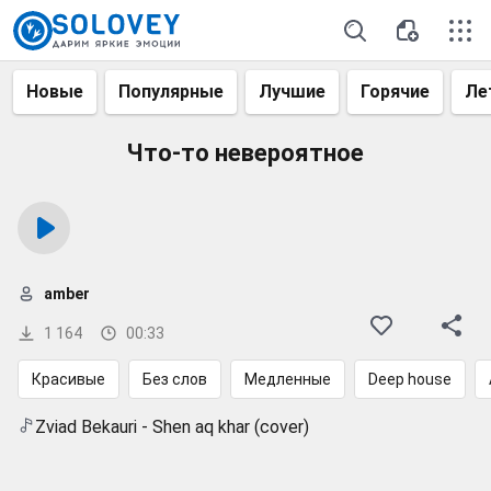
Новые
Популярные
Лучшие
Горячие
Ле
Что-то невероятное
amber
1 164
00:33
Красивые
Без слов
Медленные
Deep house
Zviad Bekauri - Shen aq khar (cover)