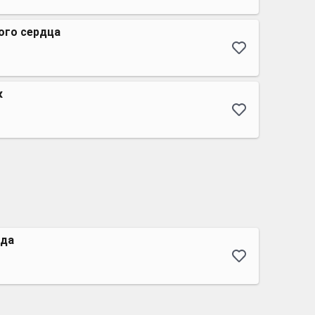
ого сердца
к
ада