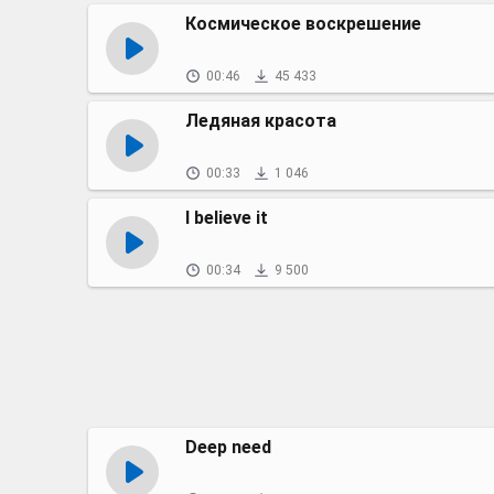
Космическое воскрешение
00:46
45 433
Ледяная красота
00:33
1 046
I believe it
00:34
9 500
Deep need