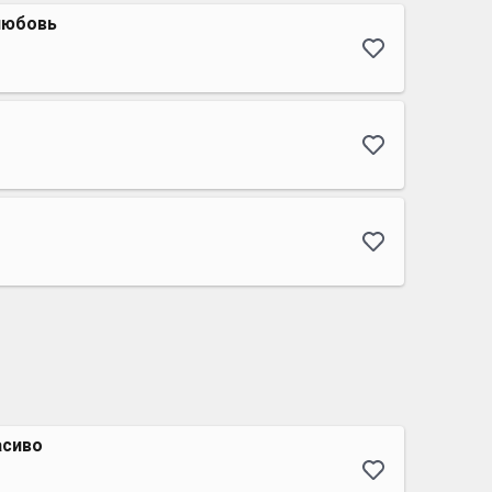
любовь
асиво