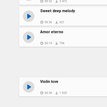
00:32
2 472
Sweet deep melody
00:36
621
Amor eterno
00:19
796
Violin love
00:30
1 925