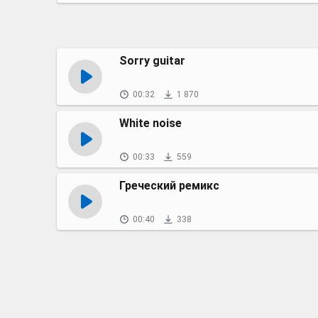
Sorry guitar
00:32
1 870
White noise
00:33
559
Греческий ремикс
00:40
338