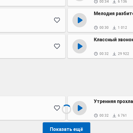
00:34
6 136
Мелодия разбит
00:30
1 012
Классный звоно
00:32
29 922
Утренняя прохл
00:32
6 761
Показать ещё