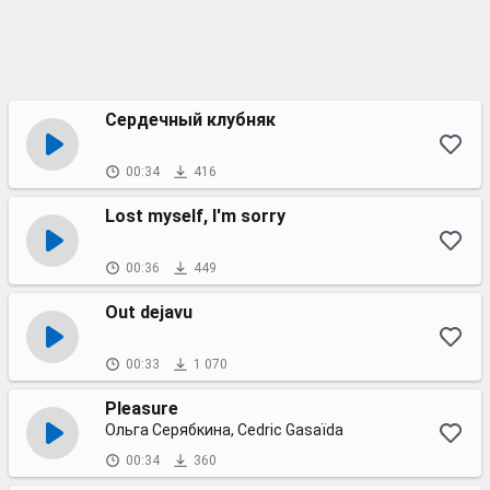
Сердечный клубняк
00:34
416
Lost myself, I'm sorry
00:36
449
Out dejavu
00:33
1 070
Pleasure
Ольга Серябкина, Cedric Gasaïda
00:34
360