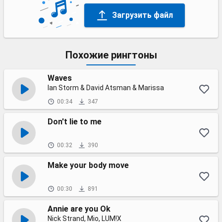
Загрузить файл
Похожие рингтоны
Waves
Ian Storm & David Atsman & Marissa
00:34
347
Don't lie to me
00:32
390
Make your body move
00:30
891
Annie are you Ok
Nick Strand, Mio, LUM!X