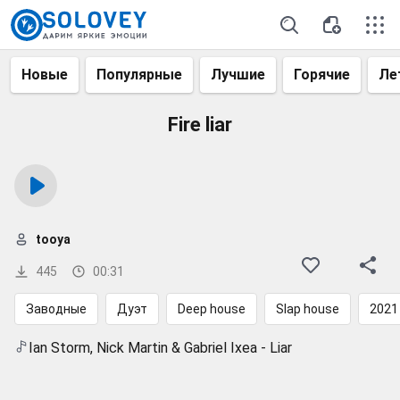
Новые
Популярные
Лучшие
Горячие
Ле
Fire liar
tooya
445
00:31
Заводные
Дуэт
Deep house
Slap house
2021
Ian Storm, Nick Martin & Gabriel Ixea - Liar