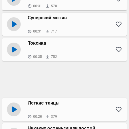
00:31
578
Суперский мотив
00:31
717
Токсика
00:35
752
Легкие танцы
00:20
379
Никаких останься или постой