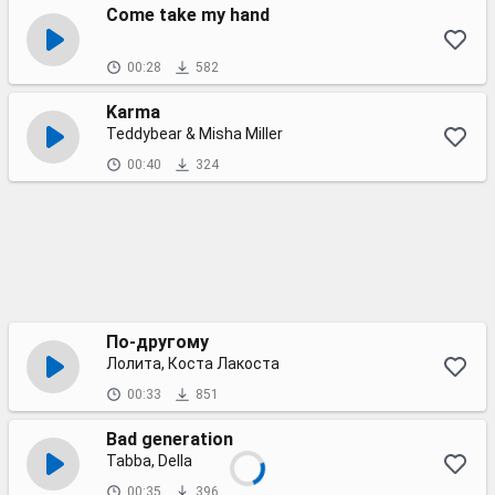
Come take my hand
00:28
582
Karma
Teddybear & Misha Miller
00:40
324
По-другому
Лолита, Коста Лакоста
00:33
851
Bad generation
Tabba, Della
00:35
396