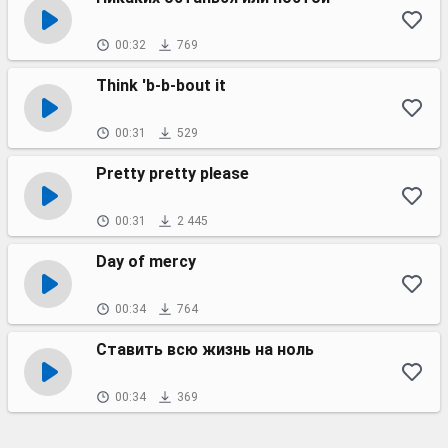
00:32
769
Think 'b-b-bout it
00:31
529
Pretty pretty please
00:31
2 445
Day of mercy
00:34
764
Ставить всю жизнь на ноль
00:34
369