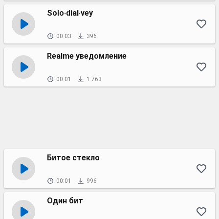
Solo·dial·vey
00:03
396
Realme уведомление
00:01
1 763
Битое стекло
00:01
996
Один бит