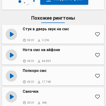
Похожие рингтоны
Стук в дверь звук на смс
00:01
3 296
Нота смс на айфоне
00:01
84 893
Попкорн смс
00:01
17 748
Саночки
00:01
446