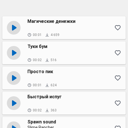
Магические денежки
00:01
4 659
Туки бум
00:02
516
Просто пик
00:01
624
Быстрый испуг
00:02
363
Spawn sound
Slime Rancher