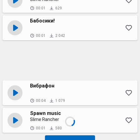
00:01
629
Бабосики!
00:01
2 042
Вибрафон
00:04
1 079
Spawn music
Slime Rancher
00:01
580