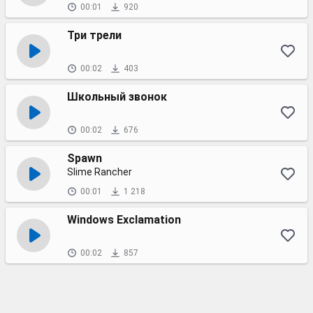
00:01
920
Три трели
00:02
403
Школьный звонок
00:02
676
Spawn
Slime Rancher
00:01
1 218
Windows Exclamation
00:02
857