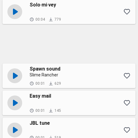
Solo·mi·vey
00:04
779
Spawn sound
Slime Rancher
00:01
629
Easy mail
00:01
145
JBL tune
00:01
519