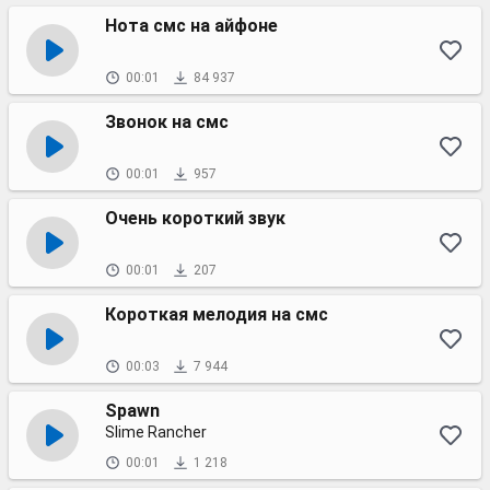
Нота смс на айфоне
00:01
84 937
Звонок на смс
00:01
957
Очень короткий звук
00:01
207
Короткая мелодия на смс
00:03
7 944
Spawn
Slime Rancher
00:01
1 218