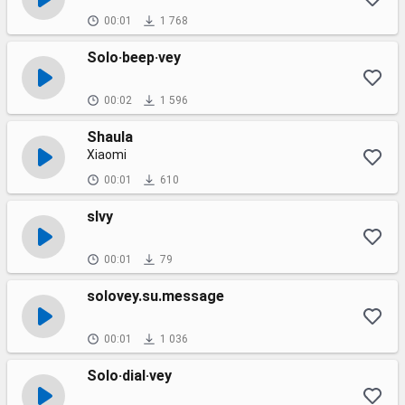
00:01
1 768
Solo·beep·vey
00:02
1 596
Shaula
Xiaomi
00:01
610
slvy
00:01
79
solovey.su.message
00:01
1 036
Solo·dial·vey