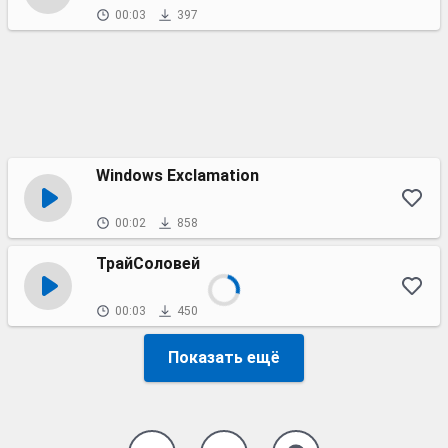
00:03
397
Windows Exclamation
00:02
858
ТрайСоловей
00:03
450
Показать ещё