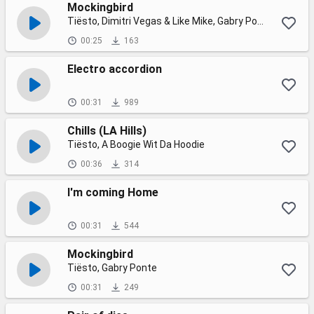
Mockingbird
Tiësto, Dimitri Vegas & Like Mike, Gabry Ponte
00:25
163
Electro accordion
00:31
989
Chills (LA Hills)
Tiësto, A Boogie Wit Da Hoodie
00:36
314
I'm coming Home
00:31
544
Mockingbird
Tiësto, Gabry Ponte
00:31
249