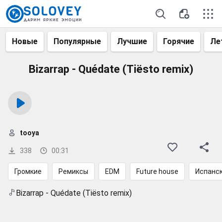
Новые
Популярные
Лучшие
Горячие
Ле
Bizarrap - Quédate (Tiësto remix)
tooya
338
00:31
Громкие
Ремиксы
EDM
Future house
Испанс
Bizarrap - Quédate (Tiësto remix)