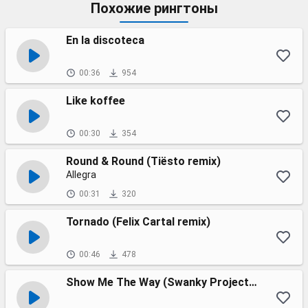
Похожие рингтоны
En la discoteca
00:36
954
Like koffee
00:30
354
Round & Round (Tiësto remix)
Allegra
00:31
320
Tornado (Felix Cartal remix)
00:46
478
Show Me The Way (Swanky Project Dubstep Remix).