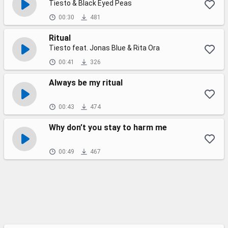
Tiesto & Black Eyed Peas
00:30
481
Ritual
Tiesto feat. Jonas Blue & Rita Ora
00:41
326
Always be my ritual
00:43
474
Why don’t you stay to harm me
00:49
467