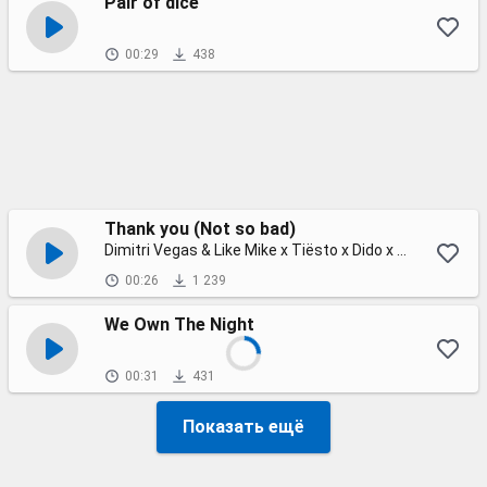
Pair of dice
00:29
438
Thank you (Not so bad)
Dimitri Vegas & Like Mike x Tiësto x Dido x W&W
00:26
1 239
We Own The Night
00:31
431
Показать ещё