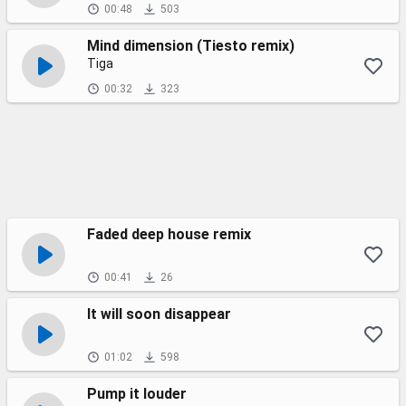
00:48
503
Mind dimension (Tiesto remix)
Tiga
00:32
323
Faded deep house remix
00:41
26
It will soon disappear
01:02
598
Pump it louder