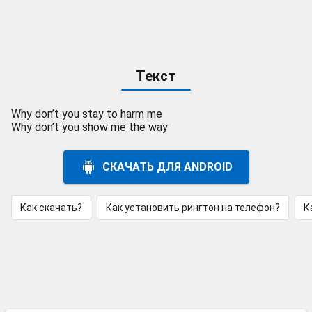
Текст
Why don’t you stay to harm me
Why don’t you show me the way
СКАЧАТЬ ДЛЯ ANDROID
Как скачать?
Как установить рингтон на телефон?
К