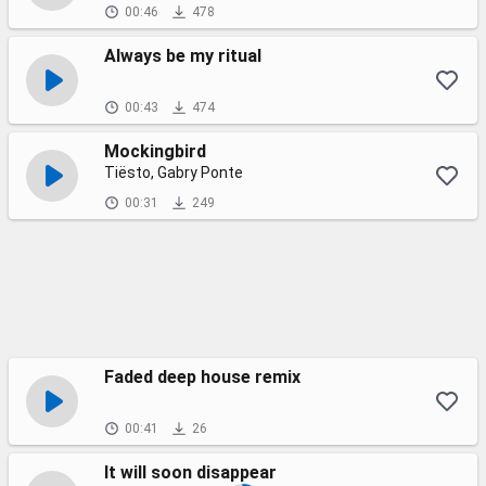
00:46
478
Always be my ritual
00:43
474
Mockingbird
Tiësto, Gabry Ponte
00:31
249
Faded deep house remix
00:41
26
It will soon disappear