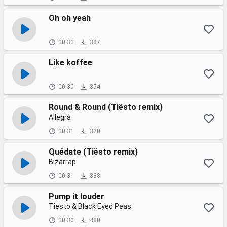
Oh oh yeah
00:33
387
Like koffee
00:30
354
Round & Round (Tiësto remix)
Allegra
00:31
320
Quédate (Tiësto remix)
Bizarrap
00:31
338
Pump it louder
Tiesto & Black Eyed Peas
00:30
480