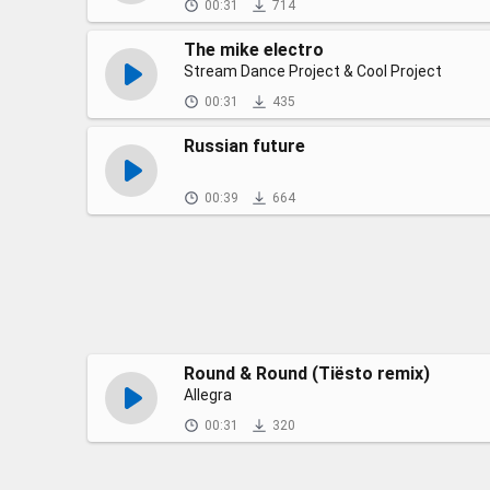
00:31
714
The mike electro
Stream Dance Project & Cool Project
00:31
435
Russian future
00:39
664
Round & Round (Tiësto remix)
Allegra
00:31
320