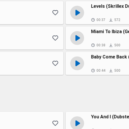
Levels (Skrillex 
00:37
572
Miami To Ibiza (
00:38
500
Baby Come Back (
00:44
500
You And I (Dubst