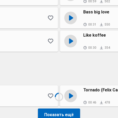
00:59
502
Bass big love
00:31
550
Like koffee
00:30
354
Tornado (Felix Ca
00:46
478
Показать ещё