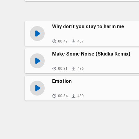
Why don’t you stay to harm me
00:49
467
Make Some Noise (Skidka Remix)
00:31
486
Emotion
00:34
439