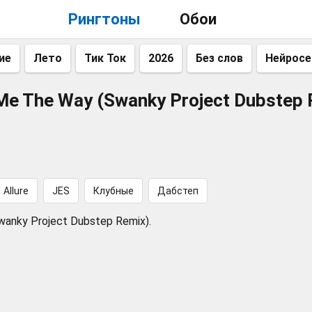
Рингтоны
Обои
ие
Лето
Тик Ток
2026
Без слов
Нейросе
e The Way (Swanky Project Dubstep 
Allure
JES
Клубные
Дабстеп
Swanky Project Dubstep Remix).