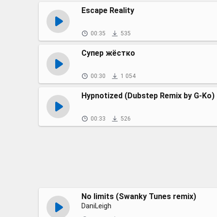
Escape Reality
00:35
535
Супер жёстко
00:30
1 054
Hypnotized (Dubstep Remix by G-Ko)
00:33
526
No limits (Swanky Tunes remix)
DaniLeigh