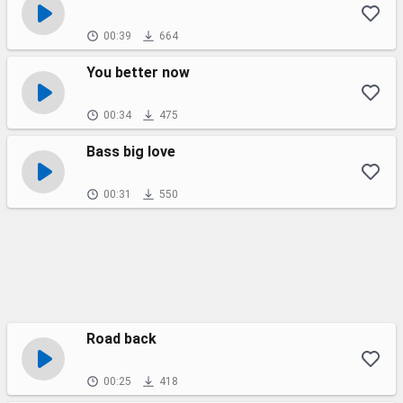
00:39
664
You better now
00:34
475
Bass big love
00:31
550
Road back
00:25
418