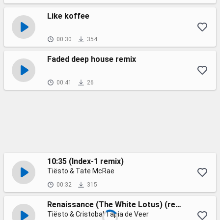
Like koffee
00:30
354
Faded deep house remix
00:41
26
10:35 (Index-1 remix)
Tiësto & Tate McRae
00:32
315
Renaissance (The White Lotus) (remix)
Tiësto & Cristobal Tapia de Veer