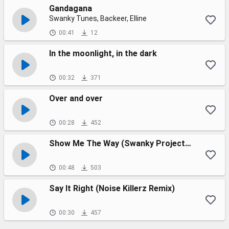
Gandagana
Swanky Tunes, Backeer, Elline
00:41
12
In the moonlight, in the dark
00:32
371
Over and over
00:28
452
Show Me The Way (Swanky Project Dubstep Remix).
00:48
503
Say It Right (Noise Killerz Remix)
00:30
457