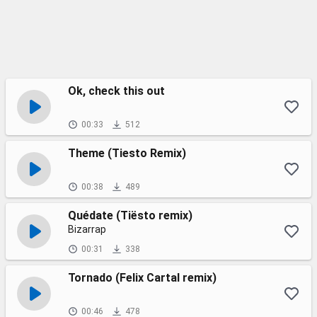
Ok, check this out
00:33
512
Theme (Tiesto Remix)
00:38
489
Quédate (Tiësto remix)
Bizarrap
00:31
338
Tornado (Felix Cartal remix)
00:46
478