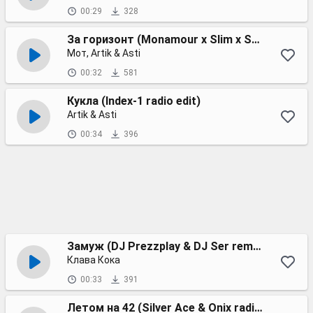
00:29
328
За горизонт (Monamour x Slim x Shmelev Radio Edit)
Мот, Artik & Asti
00:32
581
Кукла (Index-1 radio edit)
Artik & Asti
00:34
396
Замуж (DJ Prezzplay & DJ Ser remix)
Клава Кока
00:33
391
Летом на 42 (Silver Ace & Onix radio edit)