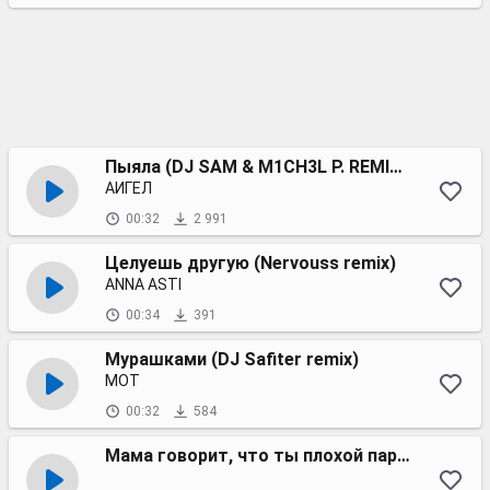
Пыяла (DJ SAM & M1CH3L P. REMIX) Radio edit
АИГЕЛ
00:32
2 991
Целуешь другую (Nervouss remix)
ANNA ASTI
00:34
391
Мурашками (DJ Safiter remix)
МОТ
00:32
584
Мама говорит, что ты плохой парень