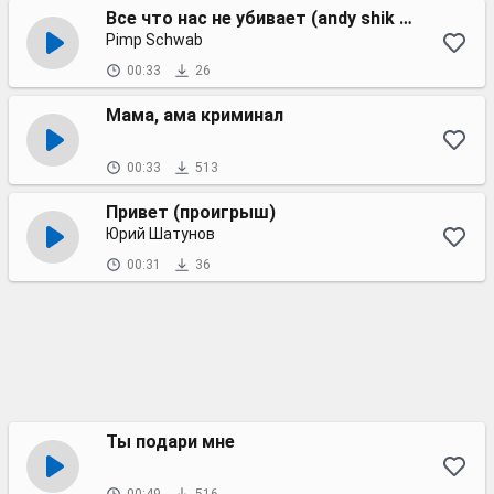
Все что нас не убивает (andy shik remix)
Pimp Schwab
00:33
26
Мама, ама криминал
00:33
513
Привет (проигрыш)
Юрий Шатунов
00:31
36
Ты подари мне