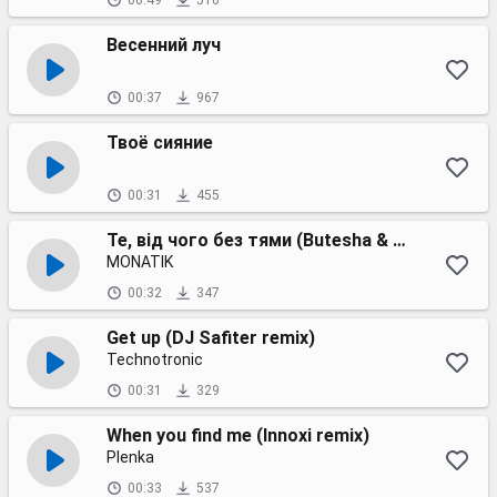
00:49
516
Весенний луч
00:37
967
Твоё сияние
00:31
455
Те, від чого без тями (Butesha & Dj Kleo remix)
MONATIK
00:32
347
Get up (DJ Safiter remix)
Technotronic
00:31
329
When you find me (Innoxi remix)
Plenka
00:33
537