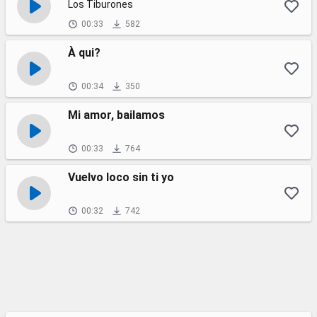
Los Tiburones
00:33
582
À qui?
00:34
350
Mi amor, bailamos
00:33
764
Vuelvo loco sin ti yo
00:32
742