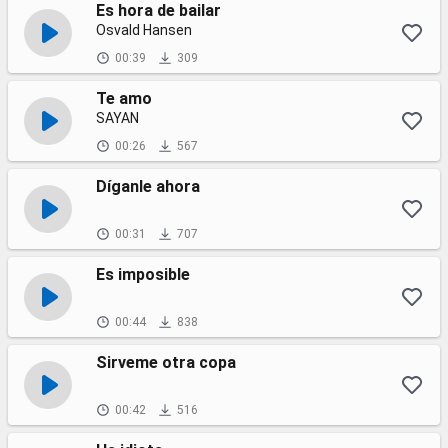
Es hora de bailar
Osvald Hansen
00:39
309
Te amo
SAYAN
00:26
567
Díganle ahora
00:31
707
Es imposible
00:44
838
Sirveme otra copa
00:42
516