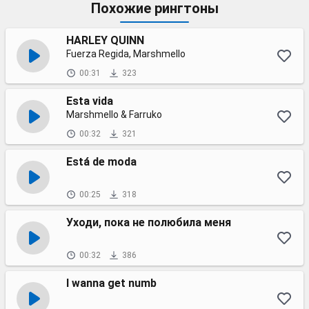
Похожие рингтоны
HARLEY QUINN
Fuerza Regida, Marshmello
00:31
323
Esta vida
Marshmello & Farruko
00:32
321
Está de moda
00:25
318
Уходи, пока не полюбила меня
00:32
386
I wanna get numb