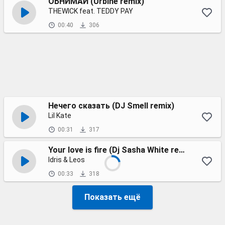
ОБНИМАЙ (Urbine remix)
THEWICK feat. TEDDY PAY
00:40
306
Нечего сказать (DJ Smell remix)
Lil Kate
00:31
317
Your love is fire (Dj Sasha White remix) 2023
Idris & Leos
00:33
318
Показать ещё