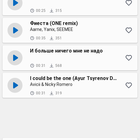
00:25
315
Фиеста (ONE remix)
Aarne, Yanix, SEEMEE
00:35
351
И больше ничего мне не надо
00:31
568
I could be the one (Ayur Tsyrenov DFM remix)
Avicii & Nicky Romero
00:31
319