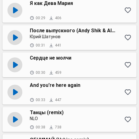
Я как Дева Мария
00:29
406
После выпускного (Andy Shik & Alex-One remix)
Юрий Шатунов
00:31
441
Сердце не молчи
00:30
459
And you're here again
00:33
447
Танцы (remix)
NLO
00:38
738