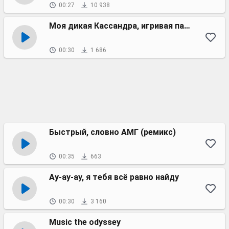
00:27
10 938
Моя дикая Кассандра, игривая падра
00:30
1 686
Быстрый, словно АМГ (ремикс)
00:35
663
Ау-ау-ау, я тебя всё равно найду
00:30
3 160
Music the odyssey