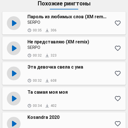
Похожие рингтоны
Пароль из любимых слов (XM remix)
SERPO
00:35
306
Не представляю (XM remix)
SERPO
00:32
323
Эта девочка свела с ума
00:32
608
Та самая моя моя
00:34
402
Kosandra 2020