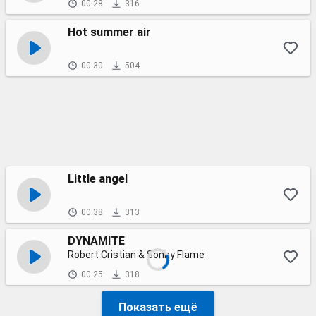
00:28
316
Hot summer air
00:30
504
Little angel
00:38
313
DYNAMITE
Robert Cristian & Sonny Flame
00:25
318
Показать ещё