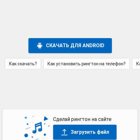
СКАЧАТЬ ДЛЯ ANDROID
Как скачать?
Как установить рингтон на телефон?
К
Сделай рингтон на сайте
Загрузить файл