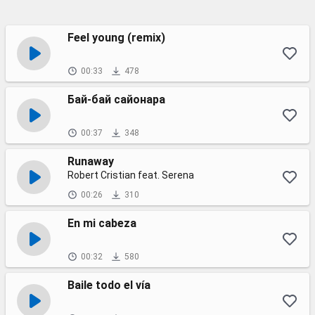
Feel young (remix)
00:33
478
Бай-бай сайонара
00:37
348
Runaway
Robert Cristian feat. Serena
00:26
310
En mi cabeza
00:32
580
Baile todo el vía