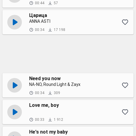
00:44
57
Царица
ANNA ASTI
00:34
17 198
Need you now
NA-NO, Round Light & Zayx
00:34
309
Love me, boy
00:33
1 912
He's not my baby