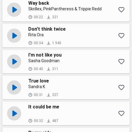
Way back
Skrillex, PinkPantheress & Trippie Redd
00:22
321
Don't think twice
Rita Ora
00:34
1 945
I'm not like you
Sasha Goodman
00:40
311
True love
Sandra K
00:31
327
It could be me
00:32
487