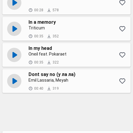
00:28
578
In a memory
Triticum
00:35
352
In my head
Oneil feat. Pokaraet
00:35
322
Dont say no (у ла ла)
Emil Lassaria, Meyah
00:40
319