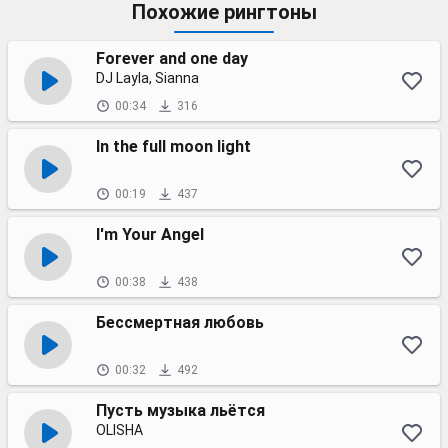
Похожие рингтоны
Forever and one day
DJ Layla, Sianna
00:34
316
In the full moon light
00:19
437
I'm Your Angel
00:38
438
Бессмертная любовь
00:32
492
Пусть музыка льётся
OLISHA