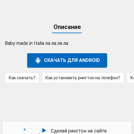
Описание
Baby made in Italia ла ла ла ла
СКАЧАТЬ ДЛЯ ANDROID
Как скачать?
Как установить рингтон на телефон?
К
Сделай рингтон на сайте