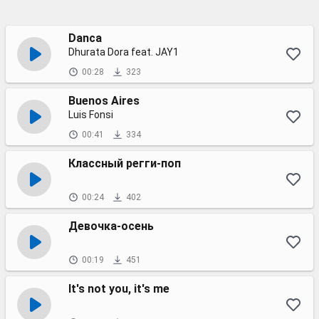
Danca
Dhurata Dora feat. JAY1
00:28
323
Buenos Aires
Luis Fonsi
00:41
334
Классный регги-поп
00:24
402
Девочка-осень
00:19
451
It's not you, it's me