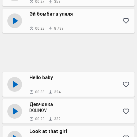
00:27
353
Эй бомбита уляля
00:28
8 739
Hello baby
00:38
324
Девчонка
DOLINOV
00:29
332
Look at that girl