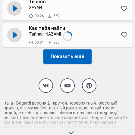
Te amo
SAYAN
00:26
567
Как тебя найти
Тайпан, NAZAMI
00:31
330
Показать ещё
Italia - Bagardi версия 2 - крутой, невероятный, классный
припев, к тому же бесплатный рингтон, который точно
подойдет тебе на звонок любимого телефона (андроид/
айфон). Слушай внимательно онлайн Italia - Bagardi версия 2 и
скачивай быстрее эту красоту бесплатно, пока нарезка
любимой песни не играет шикарной мелодией у каждого
второго на звонке. Будь первым, кто скачает бесплатно сей