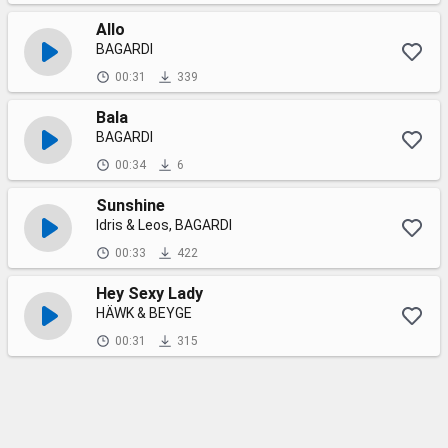
Allo
BAGARDI
00:31
339
Bala
BAGARDI
00:34
6
Sunshine
Idris & Leos, BAGARDI
00:33
422
Hey Sexy Lady
HÄWK & BEYGE
00:31
315