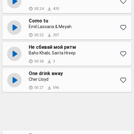
00:24
435
Como tu
Emil Lassaria & Meyah
00:22
307
Не сбивай мой ритм
Baho Khabi, Santa Hreep
00:38
3
One drink away
Cher Lloyd
00:27
596