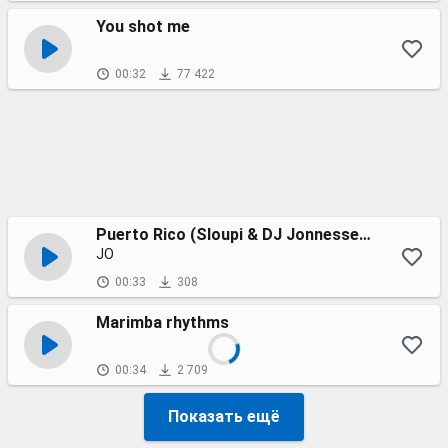
You shot me
00:32
77 422
Puerto Rico (Sloupi & DJ Jonnessey remix)
JO
00:33
308
Marimba rhythms
00:34
2 709
Показать ещё