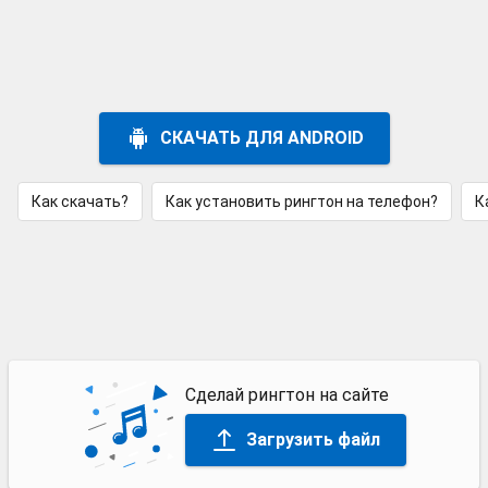
СКАЧАТЬ ДЛЯ ANDROID
Как скачать?
Как установить рингтон на телефон?
К
Сделай рингтон на сайте
Загрузить файл