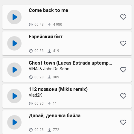
Come back to me
00:43
4 980
Еврейский бит
00:33
419
Ghost town (Lucas Estrada uptempo remix)
VINAI & John De Sohn
00:28
309
112 позвони (Mikis remix)
Vlad2K
00:30
11
Давай, девочка байла
00:28
772