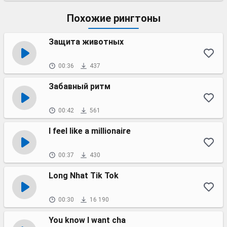
Похожие рингтоны
Защита животных
00:36
437
Забавный ритм
00:42
561
I feel like a millionaire
00:37
430
Long Nhat Tik Tok
00:30
16 190
You know I want cha