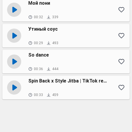
Мой пони
00:32
339
Утиный соус
00:29
493
So dance
00:36
444
Spin Back x Style Jitba | TikTok remix
00:33
459