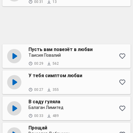
00:31
13
Пусть вам повезёт в любви
Таисия Повалий
00:29
562
У тебя симптом любви
00:27
355
В саду гуляла
Балаган Лимитед
00:33
489
Прощай