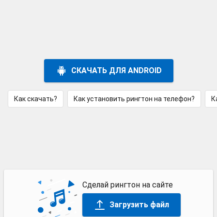
СКАЧАТЬ ДЛЯ ANDROID
Как скачать?
Как установить рингтон на телефон?
К
Сделай рингтон на сайте
Загрузить файл