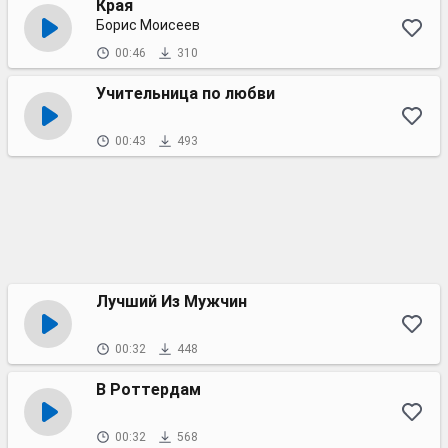
Края
Борис Моисеев
00:46
310
Учительница по любви
00:43
493
Лучший Из Мужчин
00:32
448
В Роттердам
00:32
568