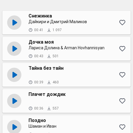
Снежинка
Дайкири и Дмитрий Маликов
00:41
1 097
Дочка моя
Лариса Долина & Arman Hovhannisyan
00:43
501
Тайна без тайн
00:39
460
Плачет дождик
00:36
557
Поздно
Шаман и Иван