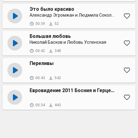
Это было красиво
Александр Эгромжан и Людмила Соколова
00:39
52
Большая любовь
Николай Басков и Любовь Успенская
00:42
348
Переливы
00:43
542
Евровидение 2011 Босния и Герцеговина
00:34
443