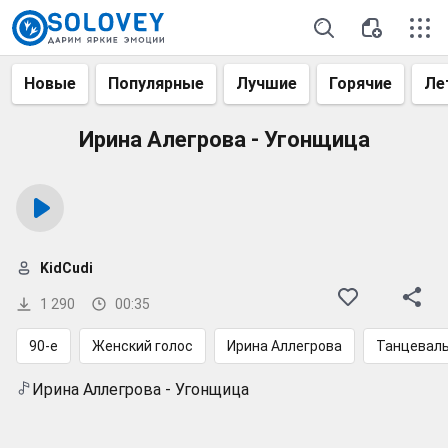
Новые
Популярные
Лучшие
Горячие
Ле
Ирина Алегрова - Угонщица
KidCudi
1 290
00:35
90-е
Женский голос
Ирина Аллегрова
Танцевал
Ирина Аллегрова - Угонщица