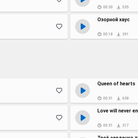
00:30
535
Озорной хаус
00:18
391
Queen of hearts
00:31
638
Love will never e
00:31
317
Твоё сердечко т