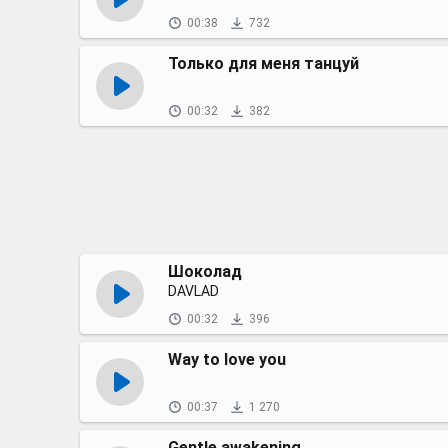
00:38
732
Только для меня танцуй
00:32
382
Шоколад
DAVLAD
00:32
396
Way to love you
00:37
1 270
Gentle awakening