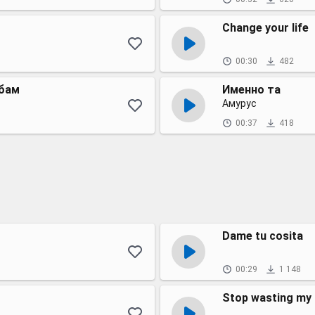
Change your life
00:30
482
-бам
Именно та
Амурус
00:37
418
Dame tu cosita
00:29
1 148
Stop wasting my 