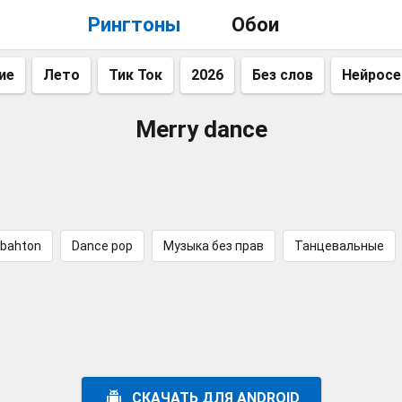
Рингтоны
Обои
ие
Лето
Тик Ток
2026
Без слов
Нейросе
Merry dance
bahton
Dance pop
Музыка без прав
Танцевальные
СКАЧАТЬ ДЛЯ ANDROID