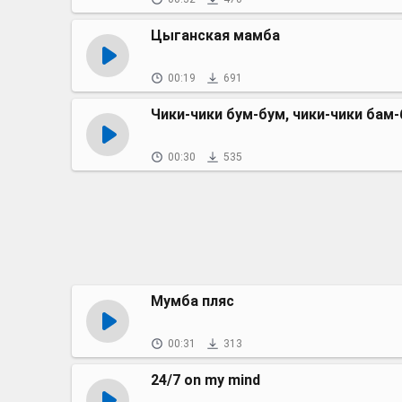
Цыганская мамба
00:19
691
Чики-чики бум-бум, чики-чики бам
00:30
535
Мумба пляс
00:31
313
24/7 on my mind