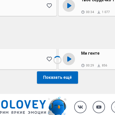
00:34
1 077
Ми генте
00:29
856
Показать ещё