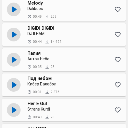
Melody
Daliboos
00:49
259
DIGIDI DIGIDI
DJ.ILHAM
00:44
14 692
Талия
Антон Небо
00:35
25
Под небом
Кибер Балабол
00:31
2 376
Her E Gul
Strane Kurdi
00:43
28