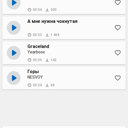
00:34
200
А мне нужна чокнутая
00:33
1 469
Graceland
Yearboox
00:39
142
Горы
NESVOY
00:34
68