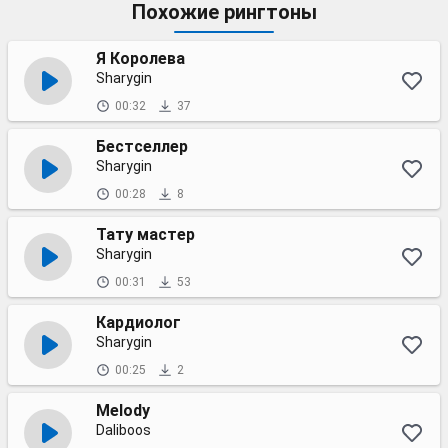
Похожие рингтоны
Я Королева
Sharygin
00:32
37
Бестселлер
Sharygin
00:28
8
Тату мастер
Sharygin
00:31
53
Кардиолог
Sharygin
00:25
2
Melody
Daliboos