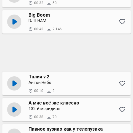
00:32
50
Big Boom
DJ.ILHAM
00:42
2 146
Талия v.2
Антон Небо
00:10
9
А мне всё же классно
132-й меридиан
00:38
79
Пивное пузико как у телепузика