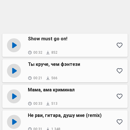
Show must go on!
00:32
852
Ты круче, чем фэнтези
00:21
566
Мама, ама криминал
00:33
513
Не рви, гитара, душу мне (remix)
00:31
1 348