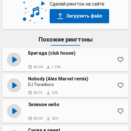
Сделай рингтон на сайте
Загрузить файл
Похожие рингтоны
Бригада (club house)
00:34
1 296
Nobody (Alex Marvel remix)
DJ Tocadisco
00:31
335
Зеленое небо
00:33
424
Снова я sweet