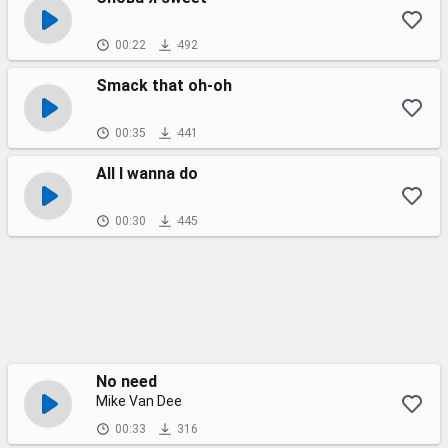
00:22
492
Smack that oh-oh
00:35
441
All I wanna do
00:30
445
No need
Mike Van Dee
00:33
316