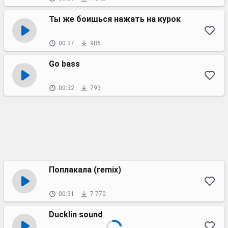
Ты же боишься нажать на курок
00:37
986
Go bass
00:32
793
Поплакала (remix)
00:31
7 770
Ducklin sound