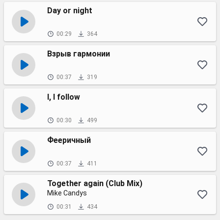
Day or night
00:29
364
Взрыв гармонии
00:37
319
I, I follow
00:30
499
Фееричный
00:37
411
Together again (Club Mix)
Mike Candys
00:31
434