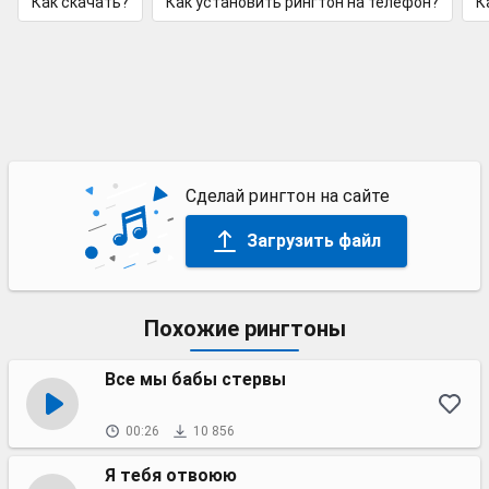
Как скачать?
Как установить рингтон на телефон?
К
Сделай рингтон на сайте
Загрузить файл
Похожие рингтоны
Все мы бабы стервы
00:26
10 856
Я тебя отвоюю