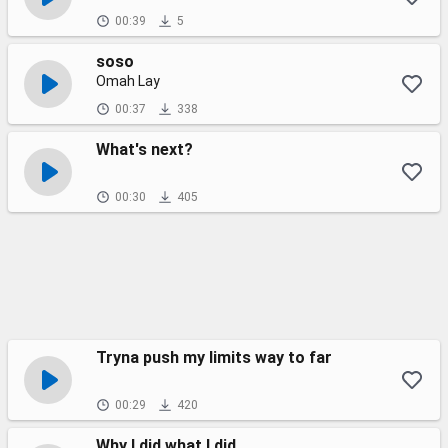
00:39
5
soso
Omah Lay
00:37
338
What's next?
00:30
405
Tryna push my limits way to far
00:29
420
Why I did what I did