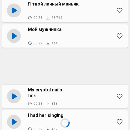
Я твой личный маньяк
00:28
28 715
Мой мужчинка
00:29
444
My crystal nails
Inna
00:23
318
I had her singing
00:32
462