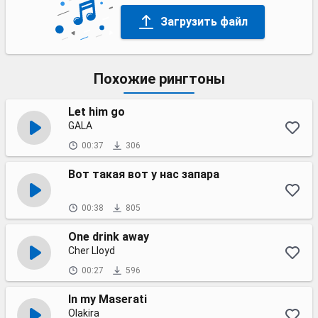
Загрузить файл
Похожие рингтоны
Let him go
GALA
00:37
306
Вот такая вот у нас запара
00:38
805
One drink away
Cher Lloyd
00:27
596
In my Maserati
Olakira