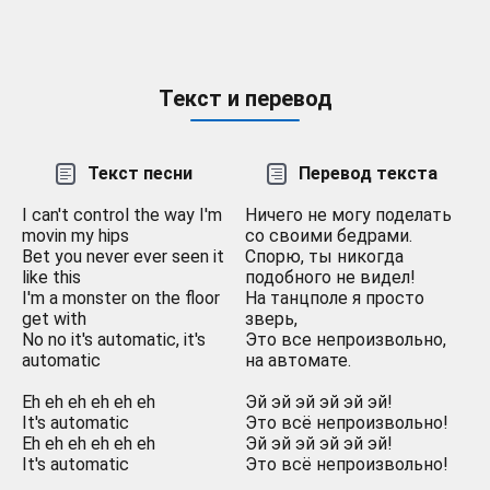
Текст и перевод
Текст песни
Перевод текста
I can't control the way I'm
Ничего не могу поделать
movin my hips
со своими бедрами.
Bet you never ever seen it
Спорю, ты никогда
like this
подобного не видел!
I'm a monster on the floor
На танцполе я просто
get with
зверь,
No no it's automatic, it's
Это все непроизвольно,
automatic
на автомате.
Eh eh eh eh eh eh
Эй эй эй эй эй эй!
It's automatic
Это всё непроизвольно!
Eh eh eh eh eh eh
Эй эй эй эй эй эй!
It's automatic
Это всё непроизвольно!