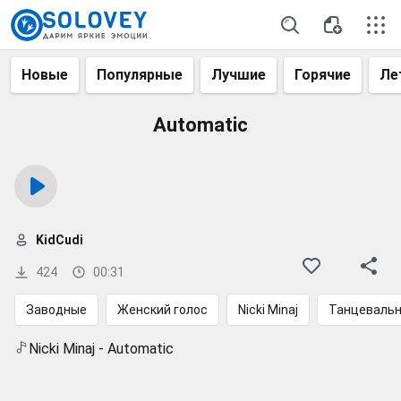
Новые
Популярные
Лучшие
Горячие
Ле
Automatic
KidCudi
424
00:31
Заводные
Женский голос
Nicki Minaj
Танцеваль
Nicki Minaj - Automatic