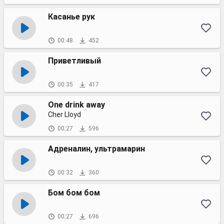
Касанье рук
00:48
452
Приветливый
00:35
417
One drink away
Cher Lloyd
00:27
596
Адреналин, ультрамарин
00:32
360
Бом бом бом
00:27
696