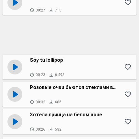
00:27
715
Soy tu lollipop
00:23
6 495
Розовые очки бьются стеклами вовнутрь
00:32
685
Хотела принца на белом коне
00:26
532