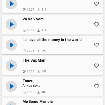
00:27
511
Va Va Voom
00:32
474
I'd have all the money in the world
00:35
492
The Sax Man
00:30
442
Танец
Алиса Вокс
00:33
482
Me llamo Mariola