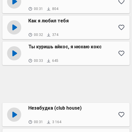
00:31
804
Как я любил тебя
00:32
374
Ты куришь айкос, я нюхаю кокс
00:33
645
Незабудка (club house)
00:31
3 164