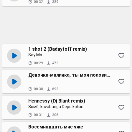
00:32
389
1 shot 2 (Badaytoff remix)
Say Mo
00:29
472
Девочка-малинка, ты моя половинка
00:38
693
Hennessy (Dj Blunt remix)
Зомб, kavabanga Depo kolibri
00:31
306
Восемнадцать мне уже