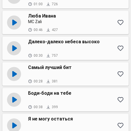
01:00
726
Люба Ивана
MC Zali
00:46
427
Далеко-далеко небеса высоко
00:30
757
Самый лучший бит
00:28
381
Боди-боди на тебе
00:38
399
Я не могу остаться