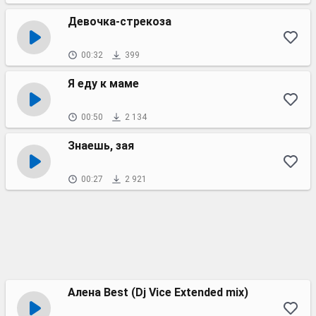
Девочка-стрекоза
00:32
399
Я еду к маме
00:50
2 134
Знаешь, зая
00:27
2 921
Алена Best (Dj Vice Extended mix)