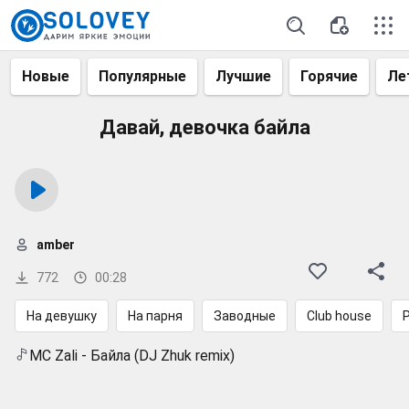
Новые
Популярные
Лучшие
Горячие
Ле
Давай, девочка байла
amber
772
00:28
На девушку
На парня
Заводные
Club house
MC Zali - Байла (DJ Zhuk remix)