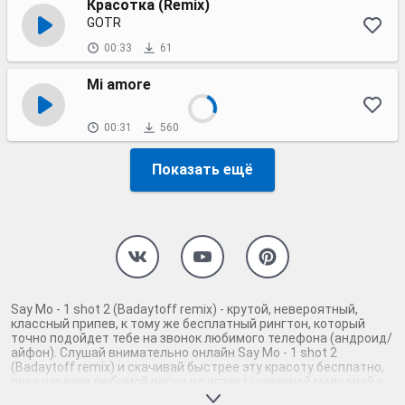
Красотка (Remix)
GOTR
00:33
61
Mi amore
00:31
560
Показать ещё
Say Mo - 1 shot 2 (Badaytoff remix) - крутой, невероятный,
классный припев, к тому же бесплатный рингтон, который
точно подойдет тебе на звонок любимого телефона (андроид/
айфон). Слушай внимательно онлайн Say Mo - 1 shot 2
(Badaytoff remix) и скачивай быстрее эту красоту бесплатно,
пока нарезка любимой песни не играет шикарной мелодией у
каждого второго на звонке. Будь первым, кто скачает