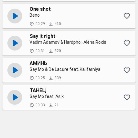
One shot
Beno
00:29
415
Say it right
Vadim Adamov & Hardphol, Alena Roxis
00:31
320
АМИНЬ
Say Mo & De Lacure feat. Kalifarniya
00:25
339
ТАНЕЦ
Say Mo feat. Asik
00:33
21