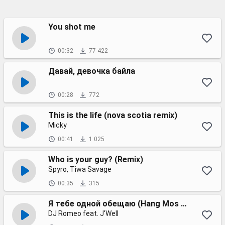
You shot me
00:32
77 422
Давай, девочка байла
00:28
772
This is the life (nova scotia remix)
Micky
00:41
1 025
Who is your guy? (Remix)
Spyro, Tiwa Savage
00:35
315
Я тебе одной обещаю (Hang Mos & Kolya Dark remix 2023)
DJ Romeo feat. J'Well