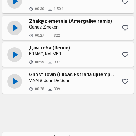
00:30
1 504
Zhalqyz emessin (Amergaliev remix)
Qanay, Zineken
00:27
322
Для тебя (Remix)
ERAMY, NALMER
00:39
337
Ghost town (Lucas Estrada uptempo remix)
VINAI & John De Sohn
00:28
309