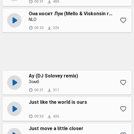
00:31
400
Она носит Луи (Mello & Viskonsin remix)
NLO
00:30
326
Ау (DJ Solovey remix)
Зомб
00:31
311
Just like the world is ours
00:50
426
Just move a little closer